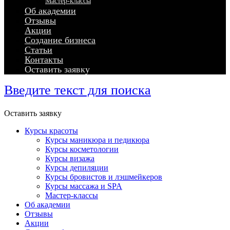
Мастер-классы
Об академии
Отзывы
Акции
Создание бизнеса
Статьи
Контакты
Оставить заявку
Введите текст для поиска
Оставить заявку
Курсы красоты
Курсы маникюра и педикюра
Курсы косметологии
Курсы визажа
Курсы депиляции
Курсы бровистов и лэшмейкеров
Курсы массажа и SPA
Мастер-классы
Об академии
Отзывы
Акции