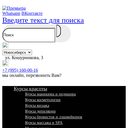
Whatsapp
ВКонтакте
Введите текст для поиска
ул. Кошурникова, 3
+7 (995) 160-00-16
мы онлайн,
перезвонить Вам
?
Курсы красоты
Курсы маникюра и педикюра
Курсы косметологии
Курсы визажа
Курсы депиляции
Курсы бровистов и лэшмейкеров
Курсы массажа и SPA