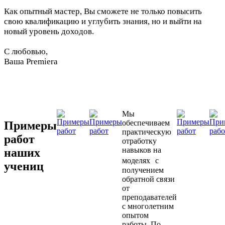
Как опытный мастер, Вы сможете не только повысить
свою квалификацию и углубить знания, но и выйти на
новый уровень доходов.
С любовью,
Ваша Premiera
Мы
обеспечиваем
Примеры
практическую
работ
отработку
навыков на
наших
моделях с
учениц
получением
обратной связи
от
преподавателей
с многолетним
опытом
работы. По