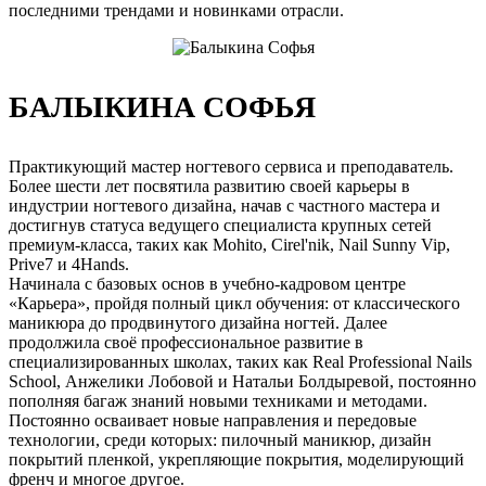
последними трендами и новинками отрасли.
БАЛЫКИНА СОФЬЯ
Практикующий мастер ногтевого сервиса и преподаватель.
Более шести лет посвятила развитию своей карьеры в
индустрии ногтевого дизайна, начав с частного мастера и
достигнув статуса ведущего специалиста крупных сетей
премиум-класса, таких как Mohito, Cirel'nik, Nail Sunny Vip,
Prive7 и 4Hands.
Начинала с базовых основ в учебно-кадровом центре
«Карьера», пройдя полный цикл обучения: от классического
маникюра до продвинутого дизайна ногтей. Далее
продолжила своё профессиональное развитие в
специализированных школах, таких как Real Professional Nails
School, Анжелики Лобовой и Натальи Болдыревой, постоянно
пополняя багаж знаний новыми техниками и методами.
Постоянно осваивает новые направления и передовые
технологии, среди которых: пилочный маникюр, дизайн
покрытий пленкой, укрепляющие покрытия, моделирующий
френч и многое другое.