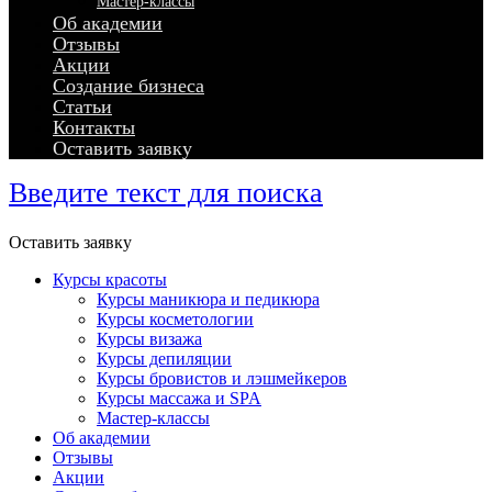
Мастер-классы
Об академии
Отзывы
Акции
Создание бизнеса
Статьи
Контакты
Оставить заявку
Введите текст для поиска
Оставить заявку
Курсы красоты
Курсы маникюра и педикюра
Курсы косметологии
Курсы визажа
Курсы депиляции
Курсы бровистов и лэшмейкеров
Курсы массажа и SPA
Мастер-классы
Об академии
Отзывы
Акции