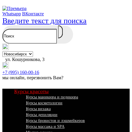
Whatsapp
ВКонтакте
Введите текст для поиска
ул. Кошурникова, 3
+7 (995) 160-00-16
мы онлайн,
перезвонить Вам
?
Курсы красоты
Курсы маникюра и педикюра
Курсы косметологии
Курсы визажа
Курсы депиляции
Курсы бровистов и лэшмейкеров
Курсы массажа и SPA