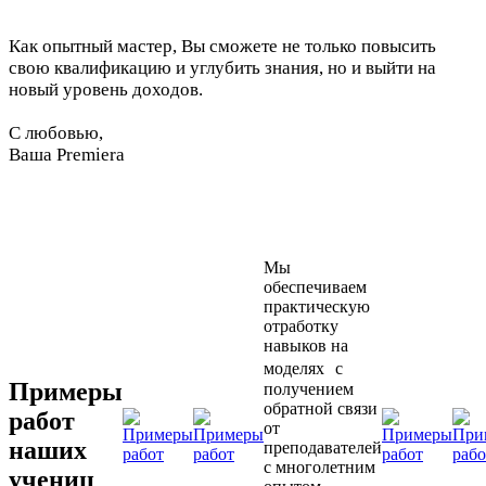
Как опытный мастер, Вы сможете не только повысить
свою квалификацию и углубить знания, но и выйти на
новый уровень доходов.
С любовью,
Ваша Premiera
Мы
обеспечиваем
практическую
отработку
навыков на
моделях с
Примеры
получением
обратной связи
работ
от
наших
преподавателей
с многолетним
учениц