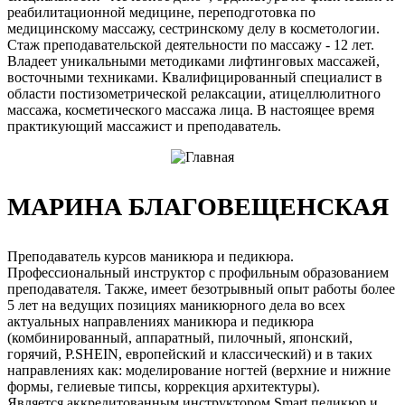
реабилитационной медицине, переподготовка по
медицинскому массажу, сестринскому делу в косметологии.
Стаж преподавательской деятельности по массажу - 12 лет.
Владеет уникальными методиками лифтинговых массажей,
восточными техниками. Квалифицированный специалист в
области постизометрической релаксации, атицеллюлитного
массажа, косметического массажа лица. В настоящее время
практикующий массажист и преподаватель.
МАРИНА БЛАГОВЕЩЕНСКАЯ
Преподаватель курсов маникюра и педикюра.
Профессиональный инструктор с профильным образованием
преподавателя. Также, имеет безотрывный опыт работы более
5 лет на ведущих позициях маникюрного дела во всех
актуальных направлениях маникюра и педикюра
(комбинированный, аппаратный, пилочный, японский,
горячий, P.SHEIN, европейский и классический) и в таких
направлениях как: моделирование ногтей (верхние и нижние
формы, гелиевые типсы, коррекция архитектуры).
Является аккредитованным инструктором Smart педикюр и