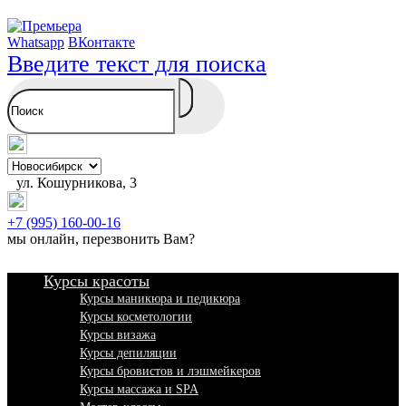
Whatsapp
ВКонтакте
Введите текст для поиска
ул. Кошурникова, 3
+7 (995) 160-00-16
мы онлайн,
перезвонить Вам
?
Курсы красоты
Курсы маникюра и педикюра
Курсы косметологии
Курсы визажа
Курсы депиляции
Курсы бровистов и лэшмейкеров
Курсы массажа и SPA