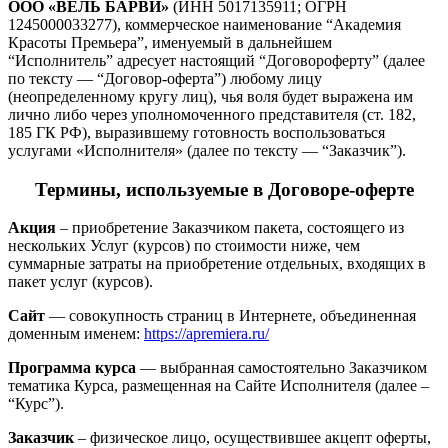
ООО «ВЕЛЬ БАРВИ»
(ИНН 5017135911; ОГРН
1245000033277), коммерческое наименование “Академия
Красоты Премьера”, именуемый в дальнейшем
“Исполнитель” адресует настоящий “Договороферту” (далее
по тексту — “Договор-оферта”) любому лицу
(неопределенному кругу лиц), чья воля будет выражена им
лично либо через уполномоченного представителя (ст. 182,
185 ГК РФ), выразившему готовность воспользоваться
услугами «Исполнителя» (далее по тексту — “Заказчик”).
Термины, используемые в Договоре-оферте
Акция
– приобретение Заказчиком пакета, состоящего из
нескольких Услуг (курсов) по стоимости ниже, чем
суммарные затраты на приобретение отдельных, входящих в
пакет услуг (курсов).
Сайт
— совокупность страниц в Интернете, объединенная
доменным именем:
https://apremiera.ru/
Программа курса
— выбранная самостоятельно Заказчиком
тематика Курса, размещенная на Сайте Исполнителя (далее –
“Курс”).
Заказчик
– физическое лицо, осуществившее акцепт оферты,