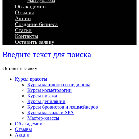
Мастер-классы
Об академии
Отзывы
Акции
Создание бизнеса
Статьи
Контакты
Оставить заявку
Введите текст для поиска
Оставить заявку
Курсы красоты
Курсы маникюра и педикюра
Курсы косметологии
Курсы визажа
Курсы депиляции
Курсы бровистов и лэшмейкеров
Курсы массажа и SPA
Мастер-классы
Об академии
Отзывы
Акции